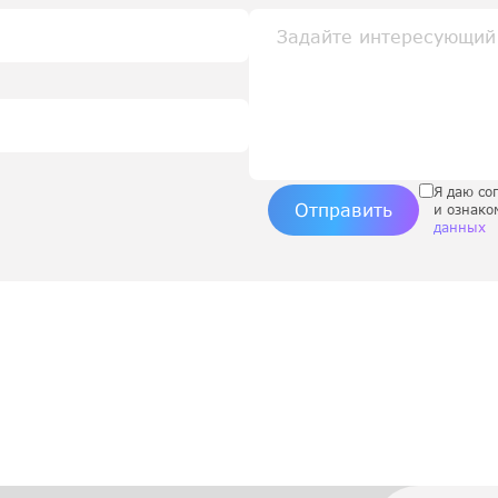
Я даю со
Отправить
и ознако
данных
ы