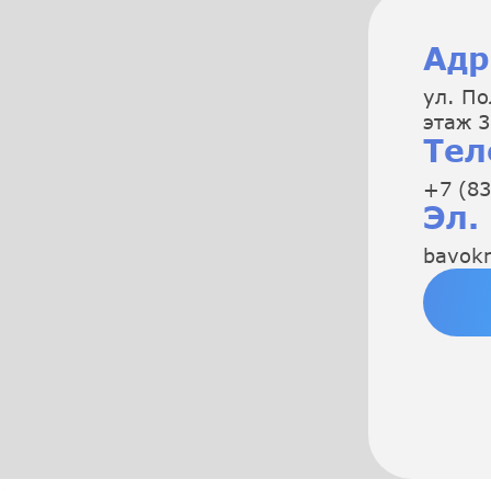
Адр
ул. По
этаж 3
Тел
+7 (83
Эл.
bavok