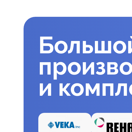
Большо
произв
и комп