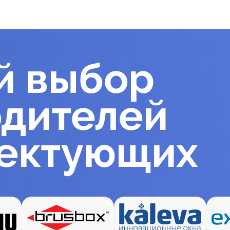
й выбор
одителей
лектующих