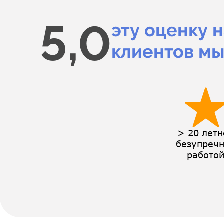
5,0
эту оценку 
клиентов мы
> 20 лет
безупреч
работо