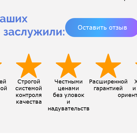
наших
Оставить отзыв
 заслужили:
ней
Строгой
Честными
Расширенной
ной
системой
ценами
гарантией
и
й
контроля
без уловок
ориен
качества
и
надувательств