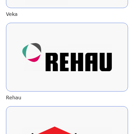
Veka
Rehau