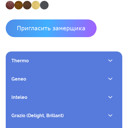
Пригласить замерщика
Thermo
Geneo
Inteleo
Grazio (Delight, Brillant)