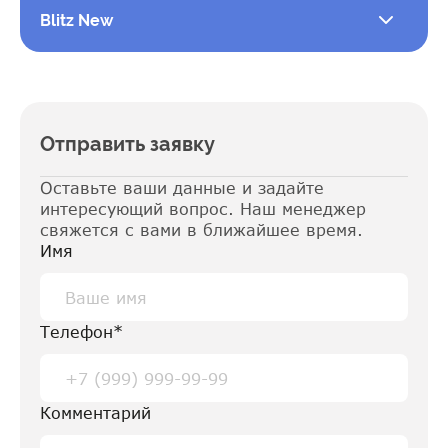
Blitz New
Отправить заявку
Оставьте ваши данные и задайте
интересующий вопрос. Наш менеджер
свяжется с вами в ближайшее время.
Имя
Телефон*
Thermo
Толщина профиля: 60 мм
Комментарий
Стеклопакет: 24 мм или 32 мм
Geneo
Камер: 4